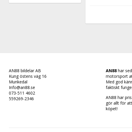
AN88 bildelar AB
AN88
har sed
Kung östens väg 16
motorsport att 
Munkedal
Med god känn
Info@an88.se
faktiskt funge
073-511 4602
AN88 har prisg
559269-2346
gör allt för at
köpet!