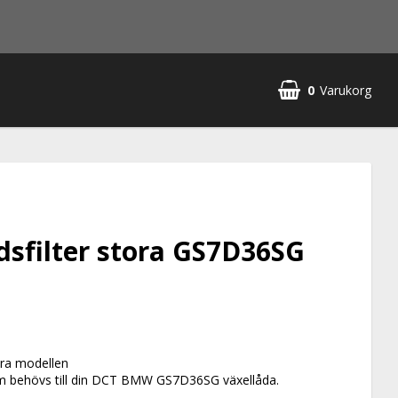
0
Varukorg
dsfilter stora GS7D36SG
tora modellen
som behövs till din DCT BMW GS7D36SG växellåda.