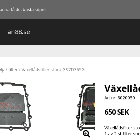
l kunna få det bästa köpet!
an88.se
lja/ filter
Växellådsfilter stora GS7D36SG
Växellå
Art.nr: 8020050
650 SEK
Växellådsfilter s
1 av 2 st filter 