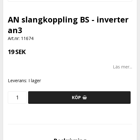
AN slangkoppling BS - inverter
an3
Art.nr: 11674
19 SEK
Läs mer...
Leverans:
I lager
KÖP