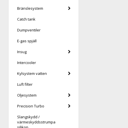
Bränslesystem
Catch tank
Dumpventiler
E-gas spjäll
Insug
Intercooler
Kylsystem vatten
Luft filter
Oljesystem
Precision Turbo
Slangskydd /
värmeskyddsstrumpa
silikon