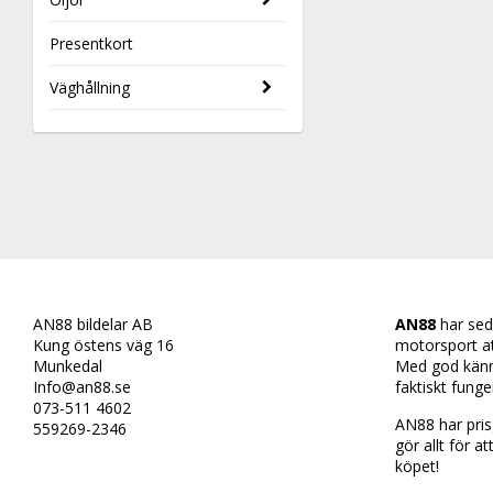
Presentkort
Väghållning
AN88 bildelar AB
AN88
har sed
Kung östens väg 16
motorsport att 
Munkedal
Med god känn
Info@an88.se
faktiskt funge
073-511 4602
AN88 har prisg
559269-2346
gör allt för at
köpet!