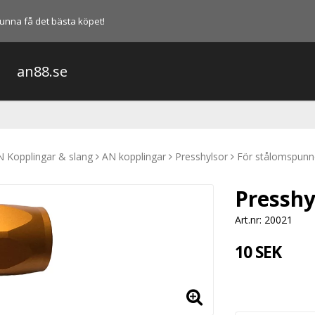
l kunna få det bästa köpet!
an88.se
 Kopplingar & slang
AN kopplingar
Presshylsor
För stålomspunn
Presshy
Art.nr: 20021
10 SEK