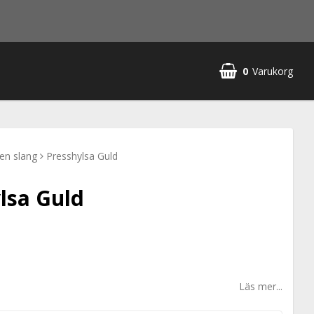
0
Varukorg
en slang
Presshylsa Guld
lsa Guld
Läs mer...