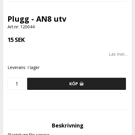
Plugg - AN8 utv
Art.nr: 120044
15 SEK
Läs mer...
Leverans:
I lager
KÖP
Beskrivning
Plastplugg för service.