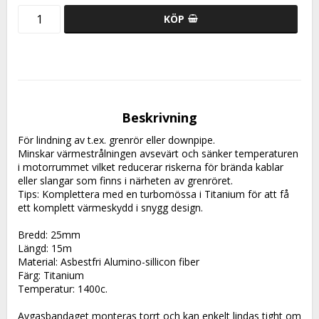
KÖP
Beskrivning
För lindning av t.ex. grenrör eller downpipe.
Minskar värmestrålningen avsevärt och sänker temperaturen 
i motorrummet vilket reducerar riskerna för brända kablar 
eller slangar som finns i närheten av grenröret.
Tips: Komplettera med en turbomössa i Titanium för att få 
ett komplett värmeskydd i snygg design.
Bredd: 25mm 
Längd: 15m
Material: Asbestfri Alumino-sillicon fiber
Färg: Titanium
Temperatur: 1400c.
Avgasbandaget monteras torrt och kan enkelt lindas tight om 