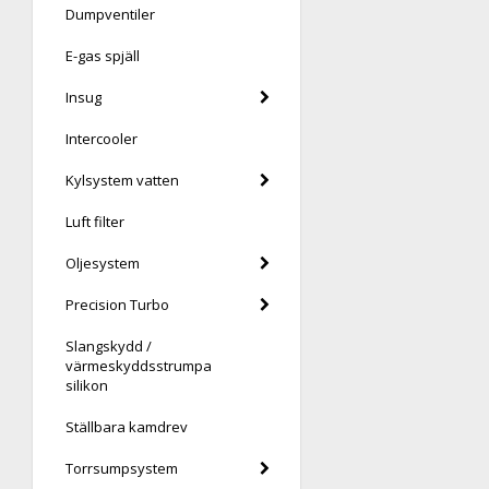
Dumpventiler
E-gas spjäll
Insug
Intercooler
Kylsystem vatten
Luft filter
Oljesystem
Precision Turbo
Slangskydd /
värmeskyddsstrumpa
silikon
Ställbara kamdrev
Torrsumpsystem