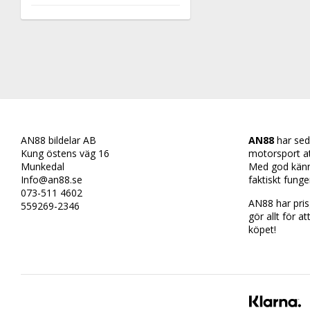
AN88 bildelar AB
AN88
har sed
Kung östens väg 16
motorsport att 
Munkedal
Med god känn
Info@an88.se
faktiskt funge
073-511 4602
AN88 har prisg
559269-2346
gör allt för at
köpet!