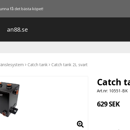
l kunna få det bästa köpet!
an88.se
ränslesystem
Catch tank
Catch tank 2L svart
Catch t
Art.nr: 10551-BK
629 SEK