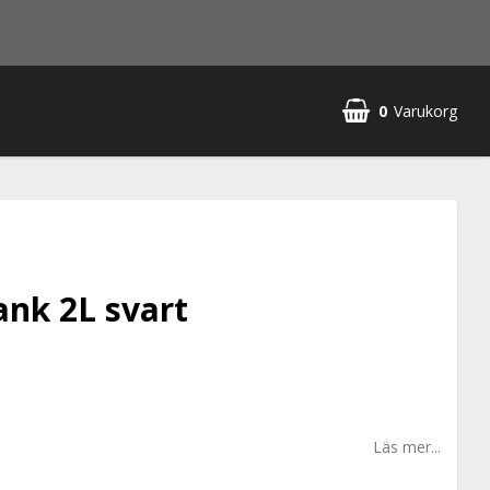
0
Varukorg
ank 2L svart
Läs mer...