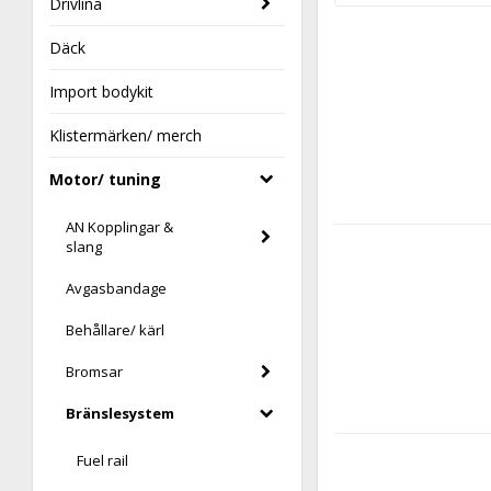
Drivlina
Däck
Import bodykit
Klistermärken/ merch
Motor/ tuning
AN Kopplingar &
slang
Avgasbandage
Behållare/ kärl
Bromsar
Bränslesystem
Fuel rail