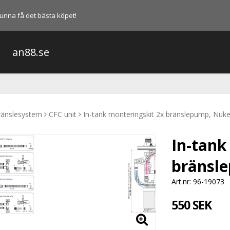
l kunna få det bästa köpet!
an88.se
ränslesystem
CFC unit
In-tank monteringskit 2x bränslepump, Nu
In-tank
bränsl
Art.nr: 96-19073
550 SEK