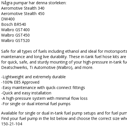
Några pumpar har denna storleken:
Aeromotive Stealth 340
Aeromotive Stealth 450
DW400
Bosch BR540
Walbro GST400
Walbro GST450
Walbro GST520
Safe for all types of fuels including ethanol and ideal for motorsports
maintenance and long live durability. These in-tank fuel hose kits ar
for quick, safe, and sturdy mounting of your high-pressure in-tank 
Deatschwerks, Ti Automotive (Walbro), and more.
-Lightweight and extremely durable
-100% E85 Approved
-Easy maintenance with quick-connect fittings
-Quick and easy installation
-A high-pressure system with minimal flow loss
-For single or dual internal fuel pumps
Available for single or dual in-tank fuel pump setups and for fuel pu
Find your fuel pump in the list below and choose the correct size wh
150-21-104