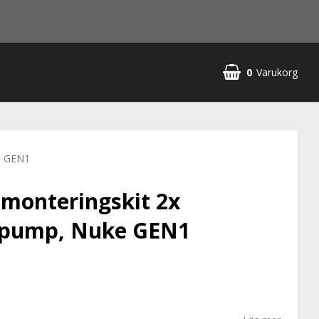
0
Varukorg
ke GEN1
 monteringskit 2x
epump, Nuke GEN1