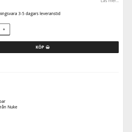
Läs mer...
ningsvara 3-5 dagars leveranstid
+
KÖP
par
från Nuke