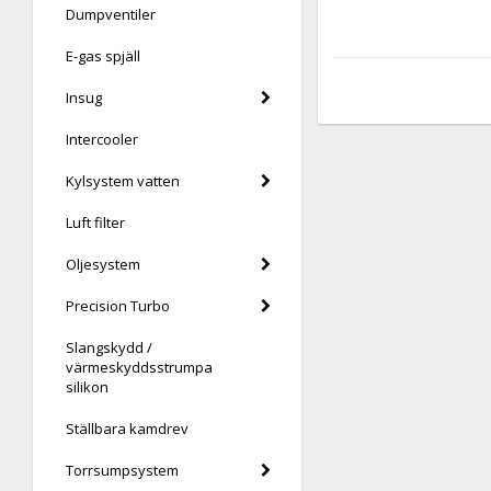
Dumpventiler
E-gas spjäll
Insug
Intercooler
Kylsystem vatten
Luft filter
Oljesystem
Precision Turbo
Slangskydd /
värmeskyddsstrumpa
silikon
Ställbara kamdrev
Torrsumpsystem