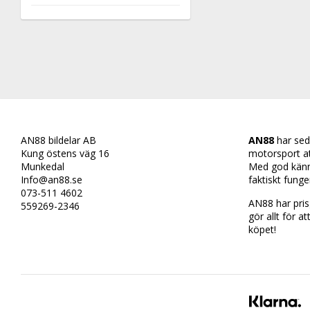
AN88 bildelar AB
AN88
har sed
Kung östens väg 16
motorsport att 
Munkedal
Med god känn
Info@an88.se
faktiskt funge
073-511 4602
AN88 har prisg
559269-2346
gör allt för at
köpet!