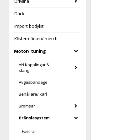
Drivlina
Däck
Import bodykit
Klistermärken/ merch
Motor/ tuning
AN Kopplingar &
slang
Avgasbandage
Behållare/ kärl
Bromsar
Bränslesystem
Fuel rail