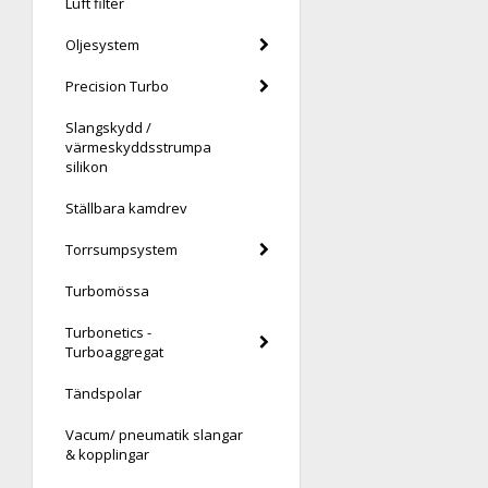
Luft filter
Oljesystem
Precision Turbo
Slangskydd /
värmeskyddsstrumpa
silikon
Ställbara kamdrev
Torrsumpsystem
Turbomössa
Turbonetics -
Turboaggregat
Tändspolar
Vacum/ pneumatik slangar
& kopplingar