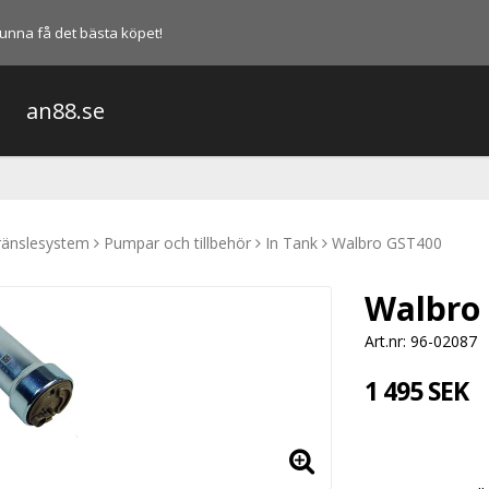
l kunna få det bästa köpet!
an88.se
ränslesystem
Pumpar och tillbehör
In Tank
Walbro GST400
Walbro
Art.nr: 96-02087
1 495 SEK