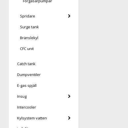
Förgasarpumpar
Spridare
Surge tank
Bränslekyl
CFC unit
Catch tank
Dumpventiler
E-gas spjäll
Insug
Intercooler
Kylsystem vatten