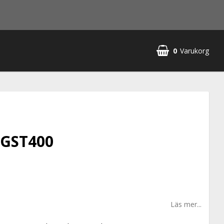
0
Varukorg
 GST400
Läs mer...