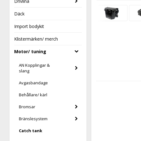
Drivlina
Däck
Import bodykit
Klistermärken/ merch
Motor/ tuning
AN Kopplingar &
slang
Avgasbandage
Behållare/ kärl
Bromsar
Bränslesystem
Catch tank