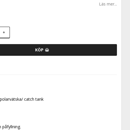
Läs mer...
+
KÖP
spolarvätska/ catch tank
 påfyllning.