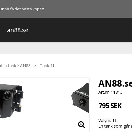
l kunna få det bästa köpet!
an88.se
tch tank
AN88.se - Tank 1L
AN88.se
Art.nr: 11813
795 SEK
Volym: 1L
En tank som går a