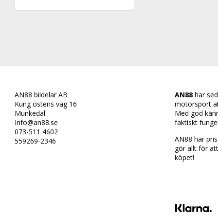
AN88 bildelar AB
AN88
har sed
Kung östens väg 16
motorsport att 
Munkedal
Med god känn
Info@an88.se
faktiskt funge
073-511 4602
AN88 har prisg
559269-2346
gör allt för at
köpet!