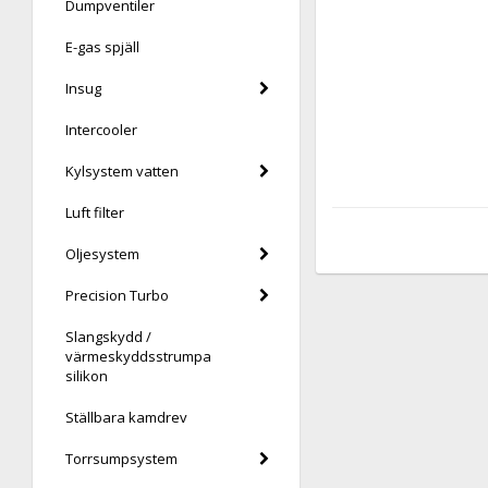
Dumpventiler
E-gas spjäll
Insug
Intercooler
Kylsystem vatten
Luft filter
Oljesystem
Precision Turbo
Slangskydd /
värmeskyddsstrumpa
silikon
Ställbara kamdrev
Torrsumpsystem