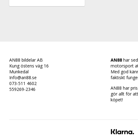
AN88 bildelar AB
AN88
har sed
Kung östens väg 16
motorsport att 
Munkedal
Med god känn
Info@an88.se
faktiskt funge
073-511 4602
AN88 har prisg
559269-2346
gör allt för at
köpet!