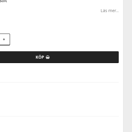
stift
Läs mer...
+
KÖP