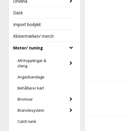
Drivlina
Däck
Import bodykit
Klistermärken/ merch
Motor/ tuning
AN Kopplingar &
slang
Avgasbandage
Behållare/ kärl
Bromsar
Bränslesystem
Catch tank