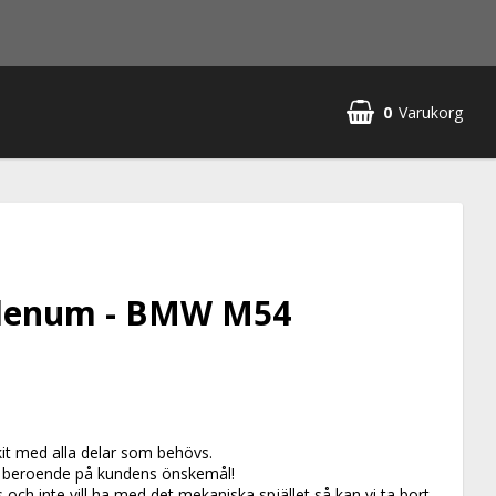
0
Varukorg
plenum - BMW M54
it med alla delar som behövs.
 beroende på kundens önskemål!
s och inte vill ha med det mekaniska spjället så kan vi ta bort