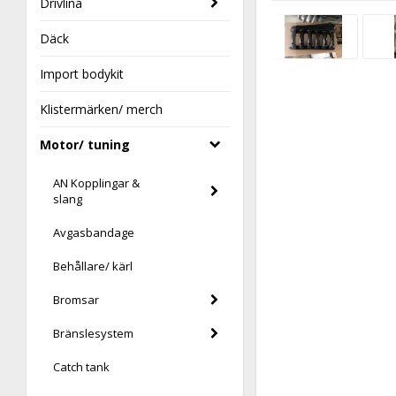
Drivlina
Däck
Import bodykit
Klistermärken/ merch
Motor/ tuning
AN Kopplingar &
slang
Avgasbandage
Behållare/ kärl
Bromsar
Bränslesystem
Catch tank