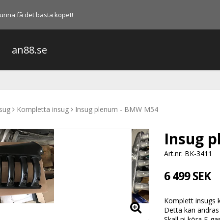
l kunna få det bästa köpet!
an88.se
sug
Kompletta insug
Insug plenum - BMW M54
Insug 
Art.nr: BK-3411
6 499 SEK
Komplett insugs k
Detta kan ändras
Skall ni köra E-ga