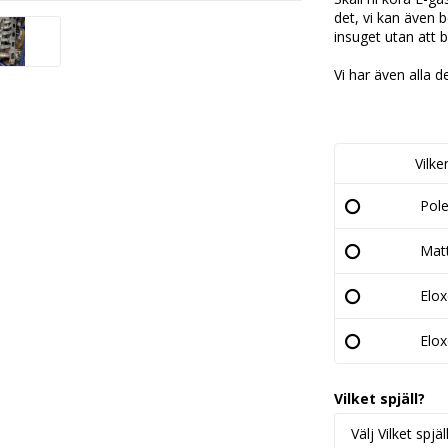
det, vi kan även b
insuget utan att 
Vi har även alla 
Vilke
Pol
Matt
Elox
Elox
Vilket spjäll?