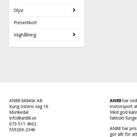
Oljor
Presentkort
Väghållning
AN88 bildelar AB
AN88
har sed
Kung östens väg 16
motorsport att 
Munkedal
Med god känn
Info@an88.se
faktiskt funge
073-511 4602
AN88 har prisg
559269-2346
gör allt för at