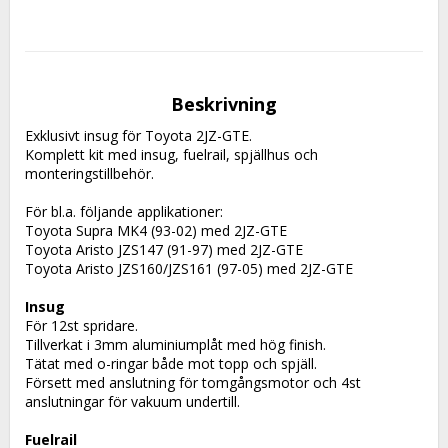
Beskrivning
Exklusivt insug för Toyota 2JZ-GTE. 
Komplett kit med insug, fuelrail, spjällhus och 
monteringstillbehör.
För bl.a. följande applikationer:
Toyota Supra MK4 (93-02) med 2JZ-GTE
Toyota Aristo JZS147 (91-97) med 2JZ-GTE
Toyota Aristo JZS160/JZS161 (97-05) med 2JZ-GTE 
Insug
För 12st spridare.
Tillverkat i 3mm aluminiumplåt med hög finish. 
Tätat med o-ringar både mot topp och spjäll.
Försett med anslutning för tomgångsmotor och 4st 
anslutningar för vakuum undertill. 
Fuelrail