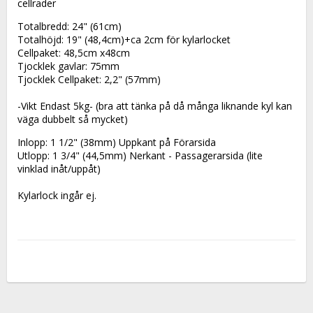
cellrader
Totalbredd: 24" (61cm)
Totalhöjd: 19" (48,4cm)+ca 2cm för kylarlocket
Cellpaket: 48,5cm x48cm
Tjocklek gavlar: 75mm
Tjocklek Cellpaket: 2,2" (57mm)
-Vikt Endast 5kg- (bra att tänka på då många liknande kyl kan 
väga dubbelt så mycket)
Inlopp: 1 1/2" (38mm) Uppkant på Förarsida
Utlopp: 1 3/4" (44,5mm) Nerkant - Passagerarsida (lite 
vinklad inåt/uppåt)
Kylarlock ingår ej.