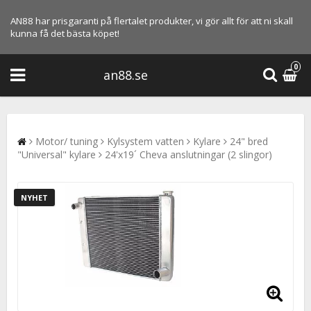
AN88 har prisgaranti på flertalet produkter, vi gör allt för att ni skall
kunna få det bästa köpet!
0
an88.se
Motor/ tuning
Kylsystem vatten
Kylare
24" bred
"Universal" kylare
24'x19´ Cheva anslutningar (2 slingor)
NYHET