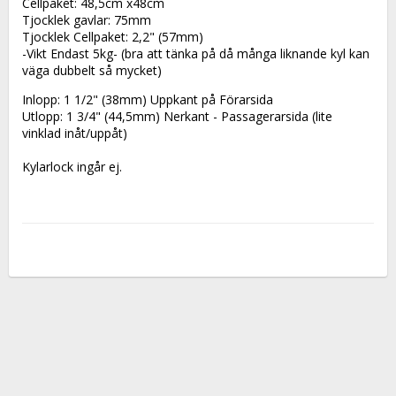
Cellpaket: 48,5cm x48cm
Tjocklek gavlar: 75mm
Tjocklek Cellpaket: 2,2" (57mm)
-Vikt Endast 5kg- (bra att tänka på då många liknande kyl kan 
väga dubbelt så mycket)
Inlopp: 1 1/2" (38mm) Uppkant på Förarsida
Utlopp: 1 3/4" (44,5mm) Nerkant - Passagerarsida (lite 
vinklad inåt/uppåt)
Kylarlock ingår ej.