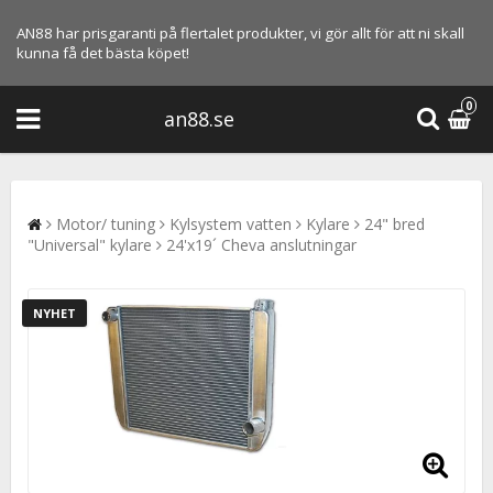
AN88 har prisgaranti på flertalet produkter, vi gör allt för att ni skall
kunna få det bästa köpet!
0
an88.se
Motor/ tuning
Kylsystem vatten
Kylare
24" bred
"Universal" kylare
24'x19´ Cheva anslutningar
NYHET