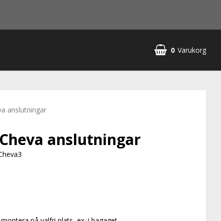
0
Varukorg
va anslutningar
 Cheva anslutningar
-Cheva3
montera på valfri plats, ex. i bagaget.