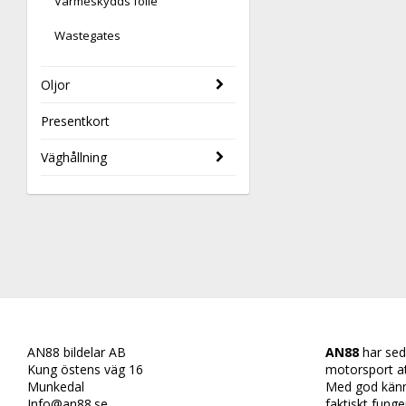
Värmeskydds folie
Wastegates
Oljor
Presentkort
Väghållning
AN88 bildelar AB
AN88
har sed
Kung östens väg 16
motorsport att 
Munkedal
Med god känn
Info@an88.se
faktiskt funge