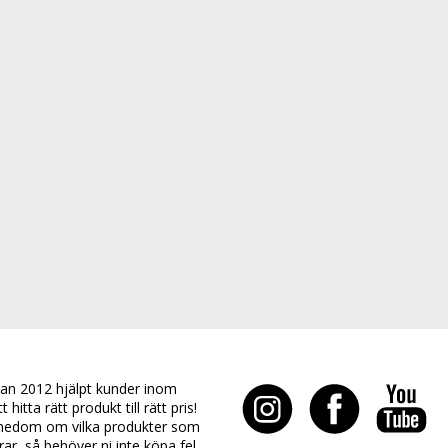
an 2012 hjälpt kunder inom
hitta rätt produkt till rätt pris!
edom om vilka produkter som
rar, så behöver ni inte köpa fel.