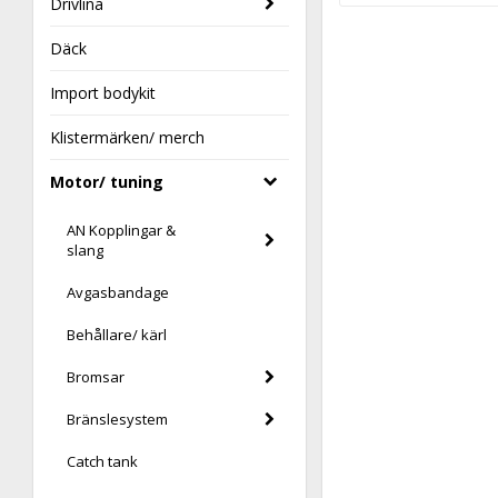
Drivlina
Däck
Import bodykit
Klistermärken/ merch
Motor/ tuning
AN Kopplingar &
slang
Avgasbandage
Behållare/ kärl
Bromsar
Bränslesystem
Catch tank