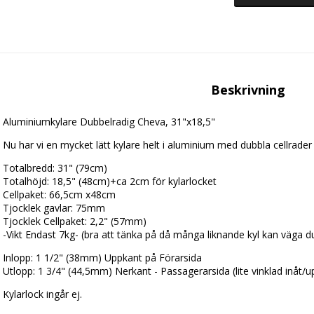
Beskrivning
Aluminiumkylare Dubbelradig Cheva, 31"x18,5"
Nu har vi en mycket lätt kylare helt i aluminium med dubbla cellrader
Totalbredd: 31" (79cm)
Totalhöjd: 18,5" (48cm)+ca 2cm för kylarlocket
Cellpaket: 66,5cm x48cm
Tjocklek gavlar: 75mm
Tjocklek Cellpaket: 2,2" (57mm)
-Vikt Endast 7kg- (bra att tänka på då många liknande kyl kan väga d
Inlopp: 1 1/2" (38mm) Uppkant på Förarsida
Utlopp: 1 3/4" (44,5mm) Nerkant - Passagerarsida (lite vinklad inåt/u
Kylarlock ingår ej.