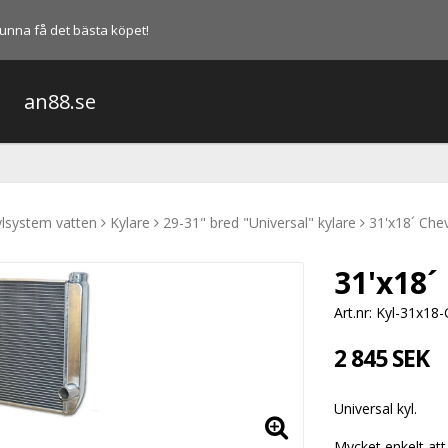
l kunna få det bästa köpet!
an88.se
lsystem vatten
Kylare
29-31" bred "Universal" kylare
31'x18´ Che
31'x18´
Art.nr: Kyl-31x18
2 845 SEK
Universal kyl.
Mycket enkelt att 