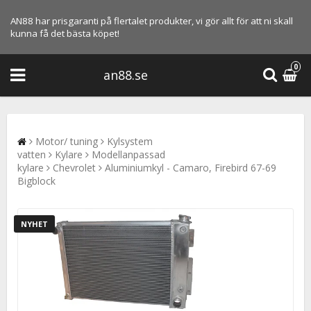
AN88 har prisgaranti på flertalet produkter, vi gör allt för att ni skall
kunna få det bästa köpet!
0
an88.se
Motor/ tuning
Kylsystem
vatten
Kylare
Modellanpassad
kylare
Chevrolet
Aluminiumkyl - Camaro, Firebird 67-69
Bigblock
NYHET