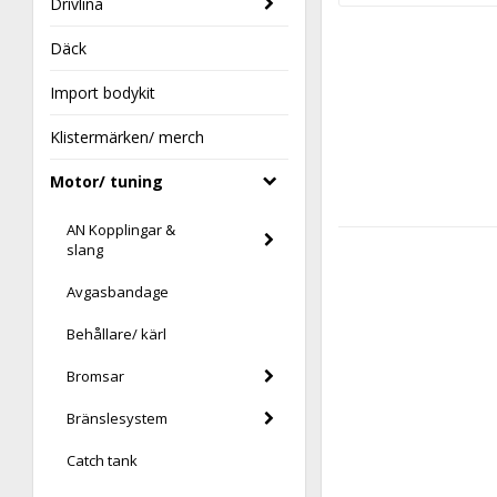
Drivlina
Däck
Import bodykit
Klistermärken/ merch
Motor/ tuning
AN Kopplingar &
slang
Avgasbandage
Behållare/ kärl
Bromsar
Bränslesystem
Catch tank