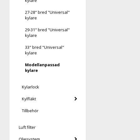
kylare
27-28" bred "Universal"
kylare
29-31" bred "Universal"
kylare
33" bred "Universal"
kylare
Modellanpassad
kylare
Kylarlock
Kylfläkt
Tillbehör
Luft filter
Oljesystem