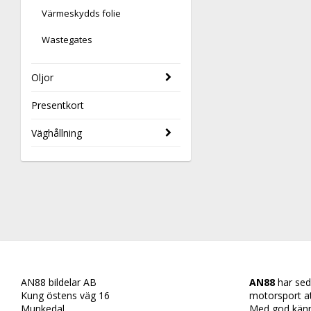
Värmeskydds folie
Wastegates
Oljor
Presentkort
Väghållning
AN88 bildelar AB
AN88
har sed
Kung östens väg 16
motorsport att 
Munkedal
Med god känn