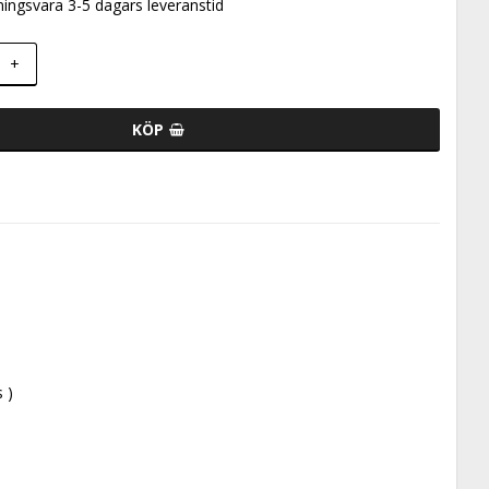
ningsvara 3-5 dagars leveranstid
+
KÖP
 )