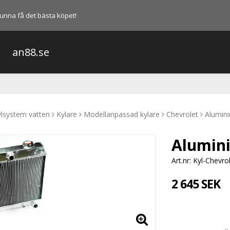
l kunna få det bästa köpet!
an88.se
lsystem vatten
Kylare
Modellanpassad kylare
Chevrolet
Alumini
Alumini
Art.nr: Kyl-Chevr
2 645 SEK