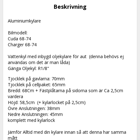
Beskrivning
Aluminiumkylare 
Bilmodell: 
Cuda 68-74
Charger 68-74
Vattenkyl med inbygd oljekylare för aut  (denna behövs ej 
användas om det är man låda)
Gänga Oljekyl: R1/8"
Tjocklek på gavlarna: 70mm
Tjocklek på cellpaket: 65mm
Bredd: 68Cm + Fästplåtarna på sidorna som är Ca 2,5cm 
vardera
Höjd: 58,5cm  (+ kylarlocket på 2,5cm)
Övre Anslutningen: 38mm
Nedre Anslutningen: 45mm
komplett med kylarlock
Jämför Alltid med din kylare innan så att denna har samma 
mått