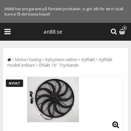
AN88 har prisgaranti på flertalet produkter, vi gör allt för att ni skall
kunna få det bästa köpet!
0
an88.se
Motor/ tuning
Kylsystem vatten
Kylfläkt
Kylfläkt
modell enklare
Elfläkt 16'' Tryckande
NYHET