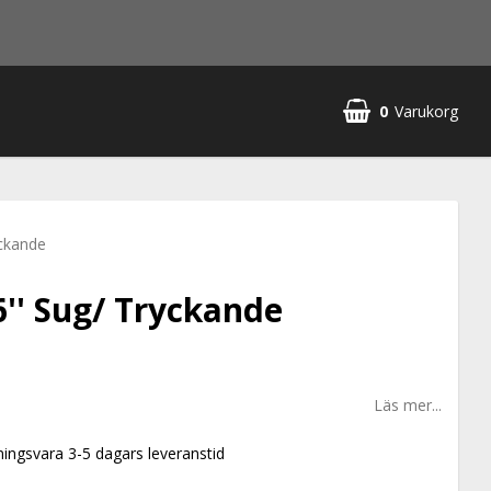
0
Varukorg
yckande
 6'' Sug/ Tryckande
Läs mer...
ningsvara 3-5 dagars leveranstid