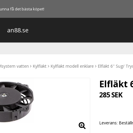
l kunna få det bästa köpet!
an88.se
lsystem vatten
Kylfläkt
Kylfläkt modell enklare
Elfläkt 6'' Sug/ Tr
Elfläkt
285 SEK
Leverans:
Beställ