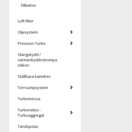
Tillbehör
Luft filter
Oljesystem
Precision Turbo
Slangskydd /
värmeskyddsstrumpa
silikon
Ställbara kamdrev
Torrsumpsystem
Turbomössa
Turbonetics -
Turboaggregat
Tändspolar