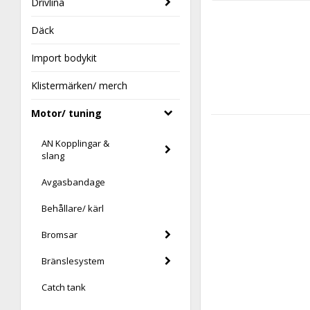
Drivlina
Däck
Import bodykit
Klistermärken/ merch
Motor/ tuning
AN Kopplingar &
slang
Avgasbandage
Behållare/ kärl
Bromsar
Bränslesystem
Catch tank