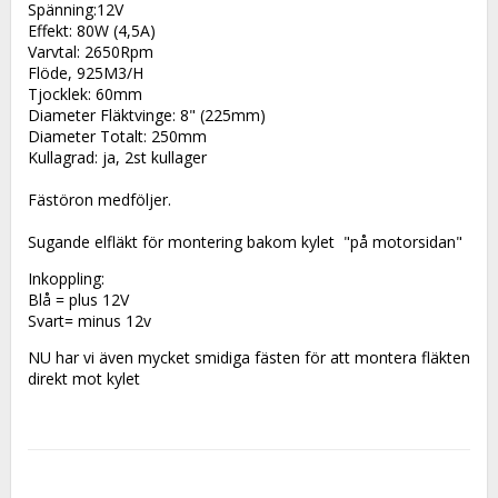
Spänning:12V
Effekt: 80W (4,5A)
Varvtal: 2650Rpm
Flöde, 925M3/H
Tjocklek: 60mm
Diameter Fläktvinge: 8" (225mm)
Diameter Totalt: 250mm
Kullagrad: ja, 2st kullager
Fästöron medföljer.
Sugande elfläkt för montering bakom kylet  "på motorsidan"
Inkoppling:
Blå = plus 12V
Svart= minus 12v
NU har vi även mycket smidiga fästen för att montera fläkten 
direkt mot kylet