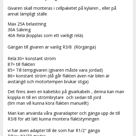
Givaren skall monteras i cellpaketet på kylaren , eller på 
annat lämpligt ställe
Max 25A belastning
30A Säkring
40A Relä (kopplas som ett vanligt relä)
Gängan till givaren är vanlig R3/8  (Rörgänga)
Relä:30= konstant ström
87= till fläkten
85= Till tempgivaren (givaren måste vara jordad)
86= konstant ström (då går fläkten även när bilen är 
avstängd och motortempen brukar stiga)
Det finns även en kabelsko på givarkabeln , denna kan man 
koppla in till en strömbrytare  och sedan till jord
(0m man vill kunna köra fläkten manuellt)
Man kan använda våra givaradapter och gänga upp de till 
R3/8 för att lätt kunna montera fläktstyrningen
vi har även adapter till de som har R1/2" gänga