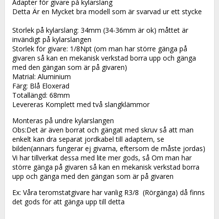
Adapter för givare på kylarslang
Detta Är en Mycket bra modell som är svarvad ur ett stycke
Storlek på kylarslang: 34mm (34-36mm är ok) måttet är 
invändigt på kylarslangen
Storlek för givare: 1/8Npt (om man har större gänga på 
givaren så kan en mekanisk verkstad borra upp och gänga 
med den gängan som är på givaren)
Matrial: Aluminium
Färg: Blå Eloxerad
Totallängd: 68mm
Levereras Komplett med två slangklämmor
Monteras på undre kylarslangen
Obs:Det är även borrat och gängat med skruv så att man 
enkelt kan dra separat jordkabel till adaptern, se 
bilden(annars fungerar ej givarna, eftersom de måste jordas)
Vi har tillverkat dessa med lite mer gods, så Om man har 
större gänga på givaren så kan en mekanisk verkstad borra 
upp och gänga med den gängan som är på givaren
Ex: Våra teromstatgivare har vanlig R3/8  (Rörgänga) då finns 
det gods för att gänga upp till detta