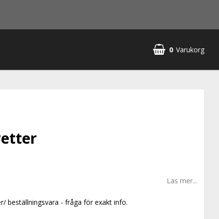
0
Varukorg
etter
Läs mer...
er/ beställningsvara - fråga för exakt info.