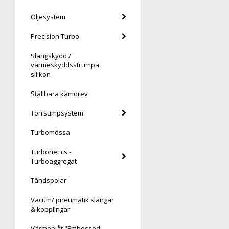
Oljesystem
Precision Turbo
Slangskydd /
värmeskyddsstrumpa
silikon
Ställbara kamdrev
Torrsumpsystem
Turbomössa
Turbonetics -
Turboaggregat
Tändspolar
Vacum/ pneumatik slangar
& kopplingar
Värmeplåt "Embossed