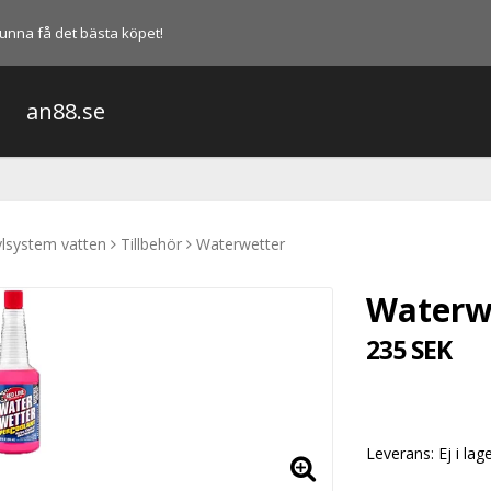
l kunna få det bästa köpet!
an88.se
lsystem vatten
Tillbehör
Waterwetter
Waterw
235 SEK
Leverans:
Ej i lag