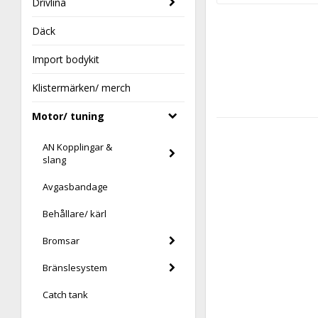
Drivlina
Däck
Import bodykit
Klistermärken/ merch
Motor/ tuning
AN Kopplingar &
slang
Avgasbandage
Behållare/ kärl
Bromsar
Bränslesystem
Catch tank