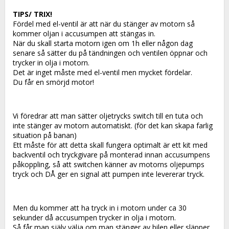
TIPS/ TRIX!
Fördel med el-ventil är att när du stänger av motorn så 
kommer oljan i accusumpen att stängas in.
När du skall starta motorn igen om 1h eller någon dag 
senare så sätter du på tändningen och ventilen öppnar och 
trycker in olja i motorn.
Det är inget måste med el-ventil men mycket fördelar.
Du får en smörjd motor!
Vi föredrar att man sätter oljetrycks switch till en tuta och 
inte stänger av motorn automatiskt. (för det kan skapa farlig 
situation på banan)
Ett måste för att detta skall fungera optimalt är ett kit med 
backventil och tryckgivare på monterad innan accusumpens 
påkoppling, så att switchen känner av motorns oljepumps 
tryck och DÅ ger en signal att pumpen inte levererar tryck.
Men du kommer att ha tryck in i motorn under ca 30 
sekunder då accusumpen trycker in olja i motorn.
Så får man själv välja om man stänger av bilen eller släpper 