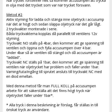
När trycket försvinner helt så kommer accusumpen att trycka 
in olja med det trycket som var när trycket försvann.
Metod #2
Aktiv styrning för ladda och stänga inne oljetryck i accusump 
när det är högt och sedan släppa oljetryck när det går lågt.
2 tryckvakter monterade i serie.
Båda tryckvakterna kopplas då parallellt till ventilens 12v 
styrning.
Tryckvakt NO ställs på 4bar, den kommer att ge spänning till 
ventilen och öppna och fylla accusumpen över 4 bar.
Under 4bar så är ventilen då stängd och då accusumpen är 
"laddad".
Tryckvakt NC ställs på 1bar, den kommer att ge spänning till 
ventilen när oljetrycket har problem och faller under 1bar.
Varning/tuta/ingång till sprutet ansluts till tryckvakt NC med 
en diod emellan.
Med denna metod får man FULL KOLL på accusumpen 
arbete för att säkerställa att det finns högt tryck när 
oljetrycket faller under 1bar*.
* Alla tryck i denna beskrivning är förslag, får ställas in till 
önskat tryck av användare.