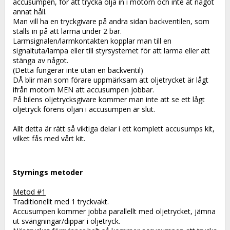
accusumpen, för att trycka olja in i motorn och inte åt något 
annat håll.
Man vill ha en tryckgivare på andra sidan backventilen, som 
ställs in på att larma under 2 bar. 
Larmsignalen/larmkontakten kopplar man till en 
signaltuta/lampa eller till styrsystemet för att larma eller att 
stänga av något.
(Detta fungerar inte utan en backventil)
DÅ blir man som förare uppmärksam att oljetrycket är lågt 
ifrån motorn MEN att accusumpen jobbar.
På bilens oljetrycksgivare kommer man inte att se ett lågt 
oljetryck förens oljan i accusumpen är slut.
Allt detta är rätt så viktiga delar i ett komplett accusumps kit, 
vilket fås med vårt kit.
Styrnings metoder
Metod #1
Traditionellt med 1 tryckvakt.
Accusumpen kommer jobba parallellt med oljetrycket, jämna 
ut svängningar/dippar i oljetryck.