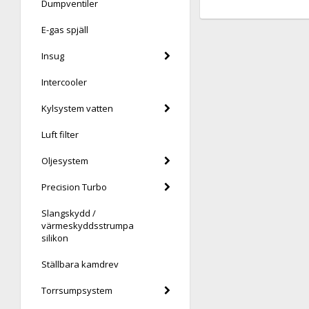
Dumpventiler
E-gas spjäll
Insug
Intercooler
Kylsystem vatten
Luft filter
Oljesystem
Precision Turbo
Slangskydd /
värmeskyddsstrumpa
silikon
Ställbara kamdrev
Torrsumpsystem