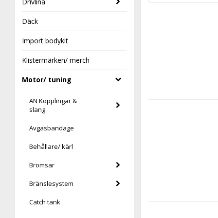
Drivlina
Däck
Import bodykit
Klistermärken/ merch
Motor/ tuning
AN Kopplingar &
slang
Avgasbandage
Behållare/ kärl
Bromsar
Bränslesystem
Catch tank