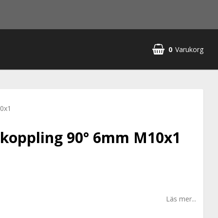
0
Varukorg
10x1
skoppling 90° 6mm M10x1
Läs mer...