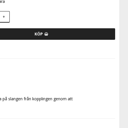
ara
+
KÖP
pa på slangen från kopplingen genom att 