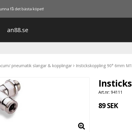
l kunna få det bästa köpet!
an88.se
cum/ pneumatik slangar & kopplingar
Instickskoppling 90° 6mm M
Instick
Art.nr: 94111
89 SEK