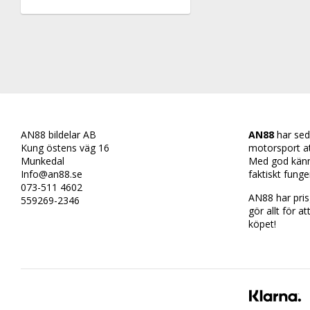
AN88 bildelar AB
AN88
har sed
Kung östens väg 16
motorsport att 
Munkedal
Med god känn
Info@an88.se
faktiskt funge
073-511 4602
AN88 har prisg
559269-2346
gör allt för at
köpet!