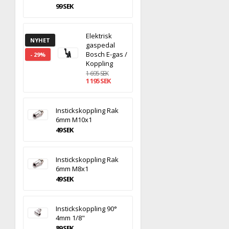
99 SEK
Elektrisk
NYHET
gaspedal
Bosch E-gas /
- 29%
Koppling
1 695 SEK
1 195 SEK
Instickskoppling Rak
6mm M10x1
49 SEK
Instickskoppling Rak
6mm M8x1
49 SEK
Instickskoppling 90°
4mm 1/8"
89 SEK