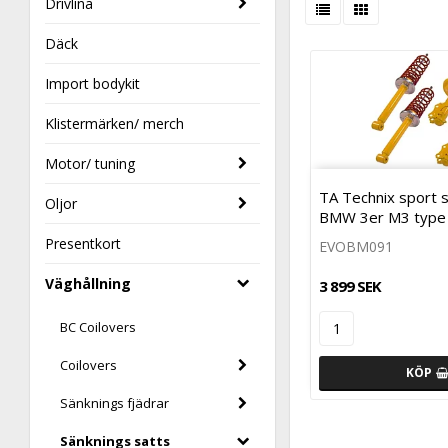
Drivlina
Däck
Import bodykit
Klistermärken/ merch
Motor/ tuning
TA Technix sport s
Oljor
BMW 3er M3 type
Presentkort
EVOBM091
Väghållning
3 899 SEK
BC Coilovers
Coilovers
KÖP
Sänknings fjädrar
Sänknings satts