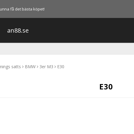
l kunna få det bästa köpet!
an88.se
nings satts
BMW
3er M3
E30
E30