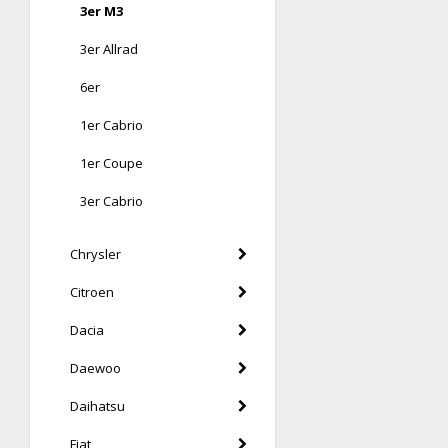
3er M3
3er Allrad
6er
1er Cabrio
1er Coupe
3er Cabrio
Chrysler
Citroen
Dacia
Daewoo
Daihatsu
Fiat